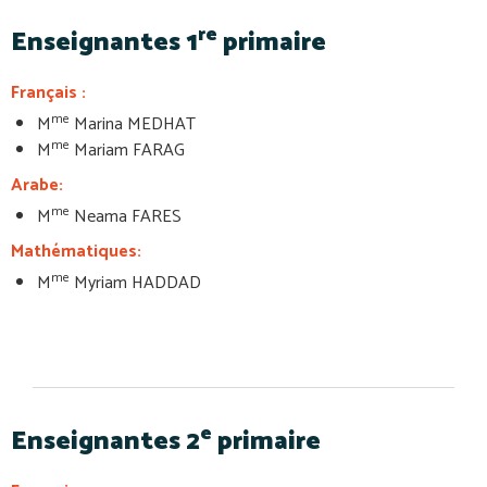
re
Enseignantes 1
primaire
Français :
me
M
Marina MEDHAT
me
M
Mariam FARAG
Arabe:
me
M
Neama FARES
Mathématiques:
me
M
Myriam HADDAD
e
Enseignantes 2
primaire