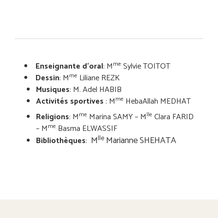
me
Enseignante d’oral
: M
Sylvie TOITOT
me
Dessin
: M
Liliane REZK
Musiques
: M. Adel HABIB
me
Activités sportives
: M
HebaAllah MEDHAT
me
lle
Religions
: M
Marina SAMY – M
Clara FARID
me
– M
Basma ELWASSIF
lle
M
Marianne SHEHATA
Bibliothèques
: