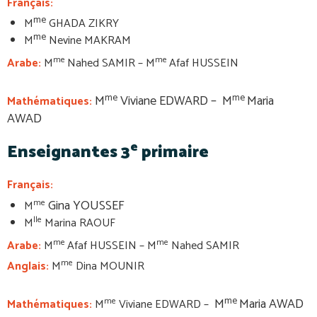
Français:
me
M
GHADA ZIKRY
me
M
Nevine MAKRAM
me
me
Arabe:
M
Nahed SAMIR – M
Afaf HUSSEIN
me
me
M
Viviane EDWARD –
M
Maria
Mathématiques:
AWAD
e
Enseignantes 3
primaire
Français:
Gina YOUSSEF
me
M
lle
M
Marina RAOUF
me
me
Arabe:
M
Afaf HUSSEIN – M
Nahed SAMIR
me
Anglais:
M
Dina MOUNIR
me
M
Maria AWAD
me
Mathématiques:
M
Viviane EDWARD –