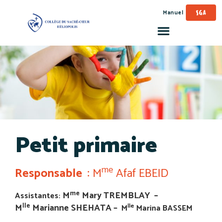
Manuel
SGA
Petit primaire
me
Responsable
:
M
Afaf EBEID
me
M
Mary TREMBLAY –
Assistantes:
lle
M
Marianne SHEHATA –
lle
M
Marina BASSEM