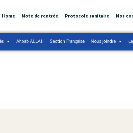
Home
Note de rentrée
Protocole sanitaire
Nos co
tés
Ahbab ALLAH
Section Française
Nous joindre
Le