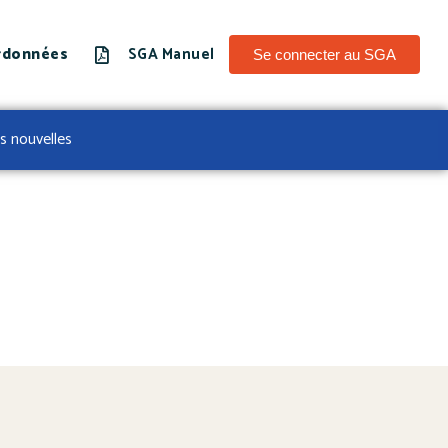
rdonnées
SGA Manuel
Se connecter au SGA
s nouvelles