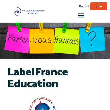
Manuel
SGA
LabelFrance
Education